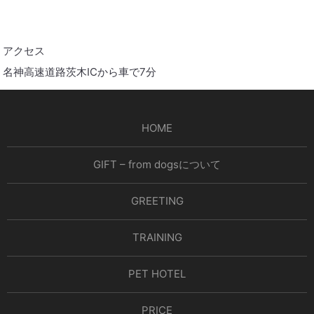
アクセス
名神高速道路茨木ICから車で7分
HOME
GIFT – from dogsについて
GREETING
TRAINING
PET HOTEL
PRICE