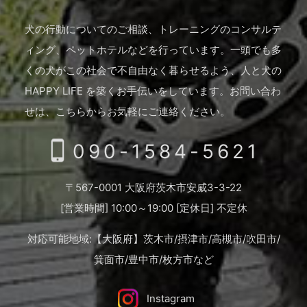
犬の行動についてのご相談、トレーニングのコンサルテ
ィング、ペットホテルなどを行っています。
一頭でも多
くの犬がこの社会で不自由なく暮らせるよう、人と犬の
HAPPY LIFE を築くお手伝いをしています。
お問い合わ
せは、こちらからお気軽にご連絡ください。
090-1584-5621
〒567-0001 大阪府茨木市安威3-3-22
[営業時間] 10:00～19:00 [定休日] 不定休
対応可能地域:【大阪府】茨木市/摂津市/高槻市/吹田市/
箕面市/豊中市/枚方市など
Instagram