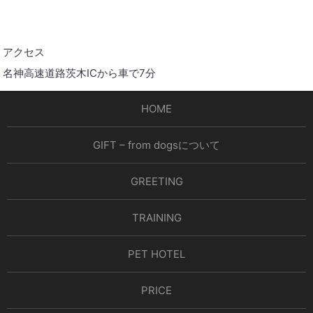
アクセス
名神高速道路茨木ICから車で7分
HOME
GIFT – from dogsについて
GREETING
TRAINING
PET HOTEL
PRICE